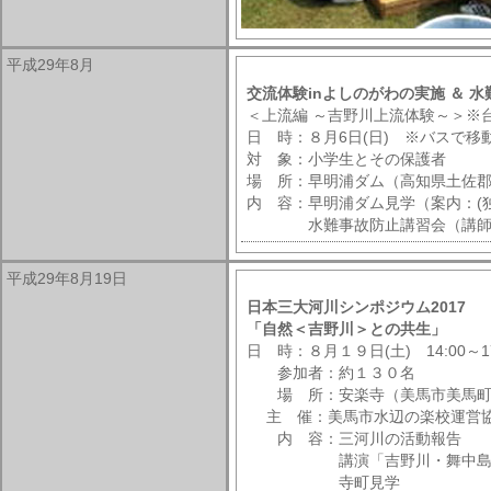
平成29年8月
交流体験inよしのがわの実施 ＆ 
＜上流編 ～吉野川上流体験～＞※
日 時：８月6日(日) ※バスで移
対 象：小学生とその保護者
場 所：早明浦ダム（高知県土佐
内 容：早明浦ダム見学（案内：(
水難事故防止講習会（講師：広島
平成29年8月19日
日本三大河川シンポジウム2017
「自然＜吉野川＞との共生」
日 時：８月１９日(土) 14:00～17
参加者：約１３０名
場 所：安楽寺（美馬市美馬町
主 催：美馬市水辺の楽校運営
内 容：三河川の活動報告
講演「吉野川・舞中島の藍作
寺町見学