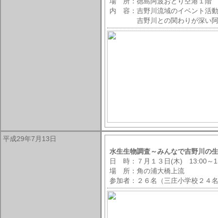
場 所：徳島阿波おどり空港１階
内 容：吉野川流域のイベント活
吉野川との関わりが深い阿波藍
平成29年7月13日
水生生物調査～みんなで吉野川の
日 時：７月１３日(木) 13:00～15
場 所：角の浦大橋上流
参加者：２６名（三庄小学校２４