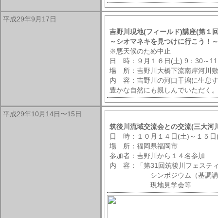
平成29年9月17日
吉野川現地(フィールド)講座(第１回
～シオマネキを見つけに行こう！
※悪天候のため中止
日 時：９月１６日(土) 9：30～11
場 所：吉野川大橋下流南岸河川
内 容：吉野川の河口干潟に生息
豊かな自然にも親しんでいただく
平成29年10月14日〜15日
筑後川流域交流会との交流(三大河川
日 時：１０月１４日(土)～１５日(
場 所：福岡県福岡市
参加者：吉野川から１４名参加
内 容：「第31回筑後川フェスティ
シンポジウム（基調講演、
現地見学会等