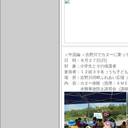
＜中流編 ～吉野川でカヌーに乗っ
日 時：８月２７日(日)
対 象：小学生とその保護者
参加者：１２組３９名（うち子ど
場 所：吉野川河畔ふれあい広場
内 容：カヌー体験（指導：ＡＭ
水難事故防止講習会（講師：広島