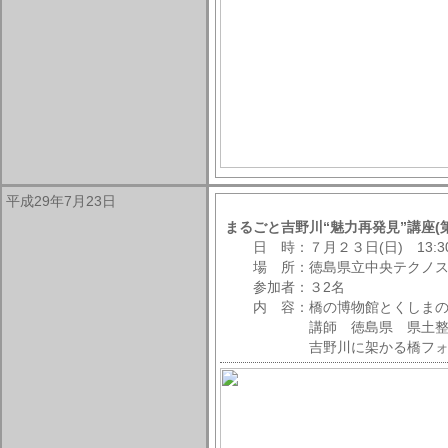
平成29年7月23日
まるごと吉野川“魅力再発見”講座(
日 時：７月２３日(日) 13:30～
場 所：徳島県立中央テクノス
参加者：３2名
内 容：橋の博物館とくしまの
講師 徳島県 県土整備部
吉野川に架かる橋フォトコン