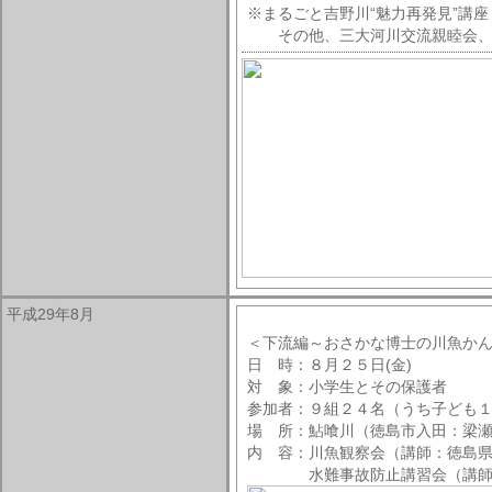
※まるごと吉野川“魅力再発見”講
その他、三大河川交流親睦会、
平成29年8月
＜下流編～おさかな博士の川魚か
日 時：８月２５日(金)
対 象：小学生とその保護者
参加者：９組２４名（うち子ども
場 所：鮎喰川（徳島市入田：梁
内 容：川魚観察会（講師：徳島県立
水難事故防止講習会（講師：広島