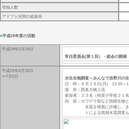
登録人数
アドプト区間の総延長
■
平成29年度の活動
平成29年5月29日
常任委員会(第１回）・総会の開催
平成29年6月26日
〜7月5日
水生生物調査～みんなで吉野川の
日 時：６月２６日(月) 13:30～15
場 所：西条大橋上流
参加者：２３名（柿原小学校２１
内 容：カワゲラ類など指標生物
水質を簡易に評価し、きれい
トによる簡易水質調査も実