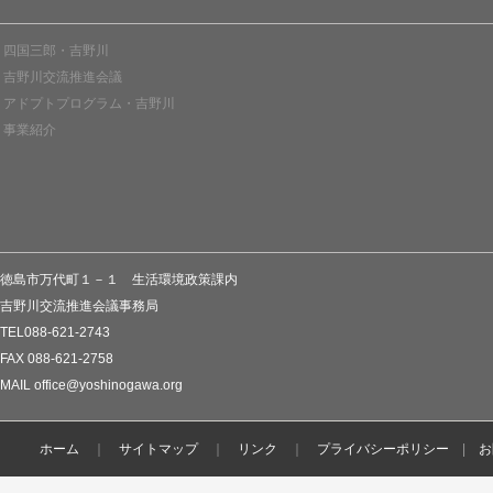
四国三郎・吉野川
吉野川交流推進会議
アドプトプログラム・吉野川
事業紹介
徳島市万代町１－１ 生活環境政策課内
吉野川交流推進会議事務局
TEL088-621-2743
FAX 088-621-2758
MAIL office@yoshinogawa.org
ホーム
｜
サイトマップ
｜
リンク
｜
プライバシーポリシー
|
お