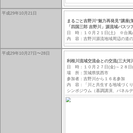
平成29年10月21日
まるごと吉野川“魅力再発見”講座(
「四国三郎 吉野川」源流域バスツ
日 時：１０月２１日(土) ※台
内 容：吉野川源流地域周辺の道
平成29年10月27日〜28日
利根川流域交流会との交流(三大河川
日 時：１０月２７日(金)～２８日(
場 所：茨城県筑西市
参加者：吉野川から１６名参加
内 容：「川と共生する地域づくり
シンポジウム（基調講演、パネル