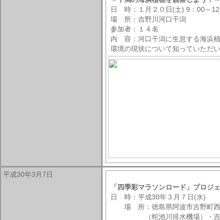
日 時：１月２０日(土) 9：00～12
場 所：吉野川河口干潟
参加者：１４名
内 容：河口干潟に生息する海浜
環境の現状について知っていただ
平成30年3月7日
「四季彩マラソンロード」プロジ
日 時：平成30年３月７日(水)
場 所：徳島県阿波市吉野町西
（蛇池川排水機場）・