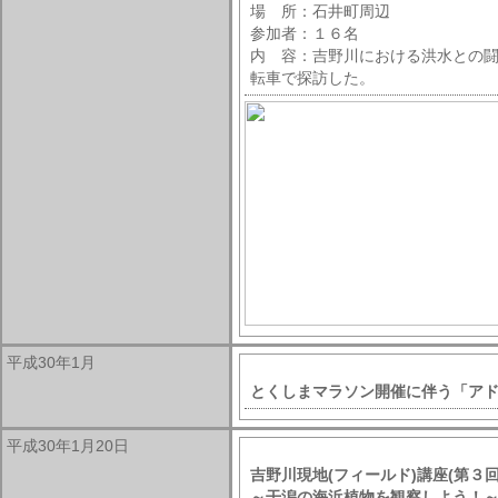
場 所：石井町周辺
参加者：１６名
内 容：吉野川における洪水との
転車で探訪した。
平成30年1月
とくしまマラソン開催に伴う「アド
平成30年1月20日
吉野川現地(フィールド)講座(第３回
～干潟の海浜植物を観察しよう！