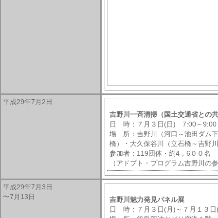
平成29年7月2日
吉野川一斉清掃（国土交通省との
日 時：７月３日(日) 7:00～9:00
場 所：吉野川（河口～池田ダム下
橋）・大久保谷川（立石橋～吉野
参加者：119団体・約4，6００名
（アドプト・プログラム吉野川の
平成29年7月3日
〜7月13日
吉野川魅力発見パネル展
日 時：７月３日(月)～７月１３日(