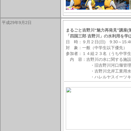
平成29年9月2日
まるごと吉野川“魅力再発見”講座(第
「四国三郎 吉野川」の水利用を学
日 時：９月２日(日) 9:30～15:4
対 象：一般（中学生以下優先）
参加者：１４組２３名（うち中学生
内 容：吉野川の水に関する施設
・旧吉野川河口堰管理所 今
・吉野川北岸工業用水道 浄
・ハレルヤスイーツキ