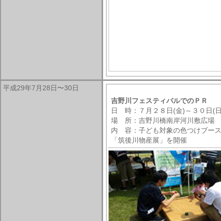
平成29年7月28日〜30日
吉野川フェスティバルでのＰＲ
日 時：７月２８日(金)～３０日(日
場 所：吉野川橋南岸河川敷広場
内 容：子ども対象の色つけブー
「筑後川物産展」を開催