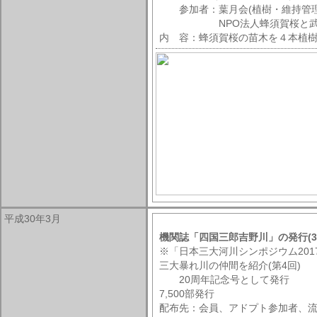
参加者：葉月会(植樹・維持管理
NPO法人蜂須賀桜と武家屋
内 容：蜂須賀桜の苗木を４本植
平成30年3月
機関誌「四国三郎吉野川」の発行(3
※「日本三大河川シンポジウム201
三大暴れ川の仲間を紹介(第4回)
20周年記念号として発行
7,500部発行
配布先：会員、アドプト参加者、