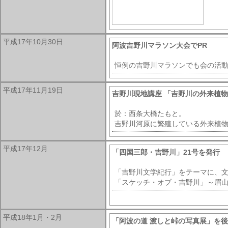
平成17年10月30日
阿波吉野川マラソン大会でPR
恒例の吉野川マラソンでも会の活動
平成17年11月19日
吉野川現地講座 「吉野川の外来植
於：西条大橋たもと。
吉野川河原に繁殖している外来植
平成17年12月
「四国三郎・吉野川」21号を発行
「吉野川文学紀行」をテーマに、
「スケッチ・オブ・吉野川」～眉
平成18年1月・2月
「阿波の道 渡しと峠の写真展」を