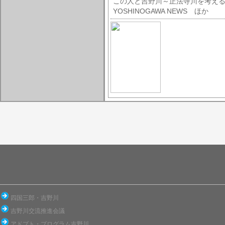
この人と吉野川～正法
YOSHINOGAWA NEWS ほか
四国三郎・吉野川
吉野川交流推進会議
アドプト・プログラム吉野川