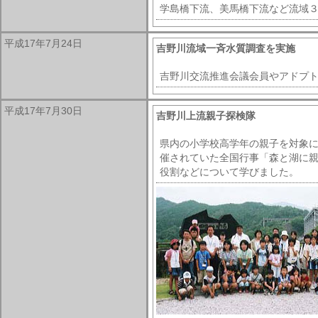
学島橋下流、美馬橋下流など流域
平成17年7月24日
吉野川流域一斉水質調査を実施
吉野川交流推進会議会員やアドプ
平成17年7月30日
吉野川上流親子探検隊
県内の小学校高学年の親子を対象
催されていた全国行事「森と湖に親
役割などについて学びました。